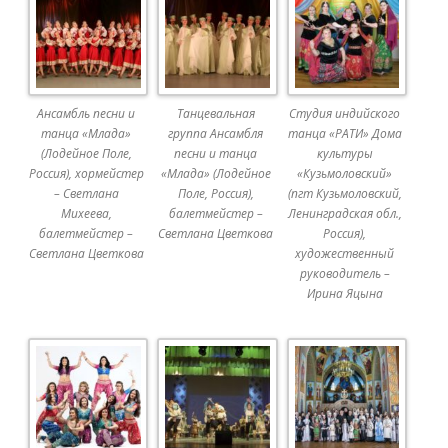
Ансамбль песни и
Танцевальная
Студия индийского
танца «Млада»
группа Ансамбля
танца «РАТИ» Дома
(Лодейное Поле,
песни и танца
культуры
Россия), хормейстер
«Млада» (Лодейное
«Кузьмоловский»
– Светлана
Поле, Россия),
(пгт Кузьмоловский,
Михеева,
балетмейстер –
Ленинградская обл.,
балетмейстер –
Светлана Цветкова
Россия),
Светлана Цветкова
художественный
руководитель –
Ирина Яцына