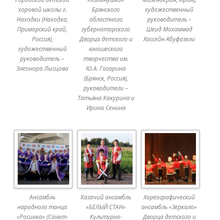
хоровой школы г.
Брянского
художественный
Находки (Находка,
областного
руководитель –
Приморский край,
губернаторского
Шеид Мохаммад
Россия),
Дворца детского и
Хоссейн Абуфазели
художественный
юношеского
руководитель –
творчества им.
Элеонора Лысцова
Ю.А. Гагарина
(Брянск, Россия),
руководители –
Татьяна Какурина и
Ирина Сенина
Ансамбль
Казачий ансамбль
Хореографический
народного танца
«БЕЛЫЙ СТАН»
ансамбль «Зеркало»
«Росинка» (Санкт-
Культурно-
Дворца детского и