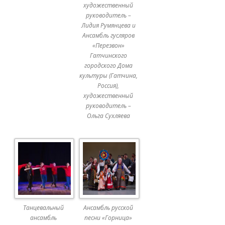
художественный
руководитель –
Лидия Румянцева и
Ансамбль гусляров
«Перезвон»
Гатчинского
городского Дома
культуры (Гатчина,
Россия),
художественный
руководитель –
Ольга Сухляева
Танцевальный
Ансамбль русской
ансамбль
песни «Горница»