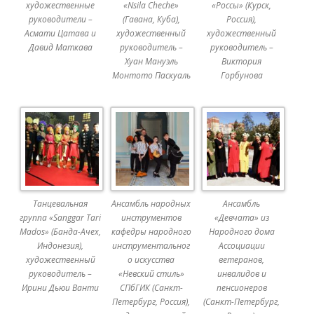
художественные
«Nsila Cheche»
«Россы» (Курск,
руководители –
(Гавана, Куба),
Россия),
Асмати Цатава и
художественный
художественный
Давид Маткава
руководитель –
руководитель –
Хуан Мануэль
Виктория
Монтото Паскуаль
Горбунова
Танцевальная
Ансамбль народных
Ансамбль
группа «Sanggar Tari
инструментов
«Девчата» из
Mados» (Банда-Ачех,
кафедры народного
Народного дома
Индонезия),
инструментальног
Ассоциации
художественный
о искусства
ветеранов,
руководитель –
«Невский стиль»
инвалидов и
Ирини Дьюи Ванти
СПбГИК (Санкт-
пенсионеров
Петербург, Россия),
(Санкт-Петербург,