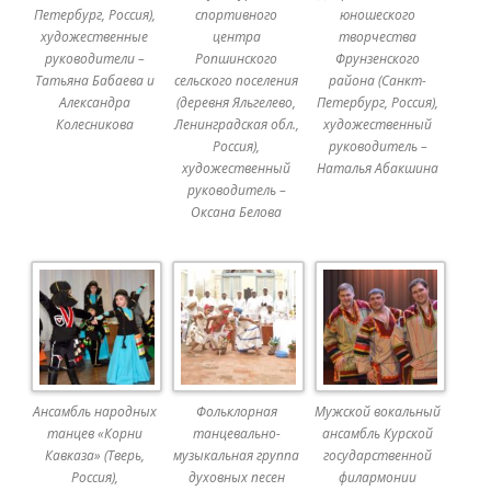
Петербург, Россия),
спортивного
юношеского
художественные
центра
творчества
руководители –
Ропшинского
Фрунзенского
Татьяна Бабаева и
сельского поселения
района (Санкт-
Александра
(деревня Яльгелево,
Петербург, Россия),
Колесникова
Ленинградская обл.,
художественный
Россия),
руководитель –
художественный
Наталья Абакшина
руководитель –
Оксана Белова
Ансамбль народных
Фольклорная
Мужской вокальный
танцев «Корни
танцевально-
ансамбль Курской
Кавказа» (Тверь,
музыкальная группа
государственной
Россия),
духовных песен
филармонии