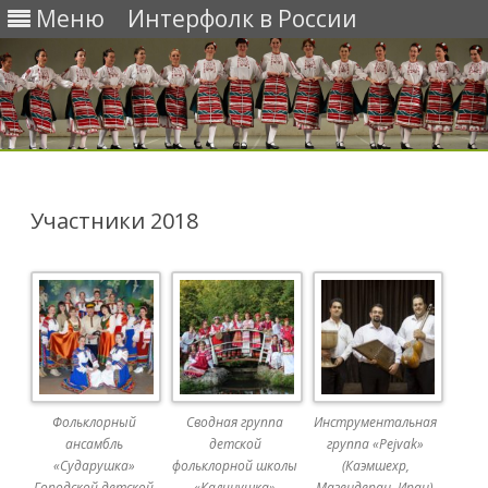
Меню
Интерфолк в России
Перейти
к
содержимому
Участники 2018
Фольклорный
Сводная группа
Инструментальная
ансамбль
детской
группа «Pejvak»
«Сударушка»
фольклорной школы
(Каэмшехр,
Городской детской
«Калинушка»
Мазендеран, Иран),