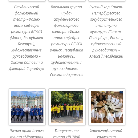
Студенческий
Вокальная группа
Русский хор Санкт-
фольклорный
«Гуда»
Петербургского
театр «Фольк-
студенческого
государственного
арт» кафедры
фольклорного
института
режиссуры БГУКИ
театра «Фольк-
культуры (Санкт-
(Минск, Республика
арт» кафедры
Петербург, Россия),
Беларусь),
режиссуры БГУКИ
художественный
художественные
(Минск, Республика
руководитель –
руководители –
Беларусь),
Алексей Гвоздецкий
Оксана Котович и
художественный
Дмитрий Сергейчук
руководитель –
Снежана Ахрименя
Школа ирландского
Танцевальная
Хореографический
танца «Mirkwood»
группа «PUNJAB
коллектив