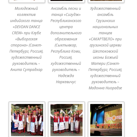
Молодежный
Ансамбль песни и
Художественный
коллектив
танца «Сигудэк»
ансамбль
индийского танца
Республиканского
Грузинских
«DEVDAN DANСЕ
центра
национальных
CREW» при Клубе
дополнительного
танцев
«Выборгская
образования
«САКАРТВЕЛО» при
сторона» (Санкт-
(Сыктывкар,
грузинской церкви
Петербург, Россия),
Республика Коми,
Шестоковской
художественный
Россия),
иконы Божьей
руководитель –
художественный
Матери (Санкт-
Анита Сутрадхар
руководитель –
Петербург, Россия),
Надежда
художественный
Наркевичус
руководитель –
Мадонна Ниорадзе