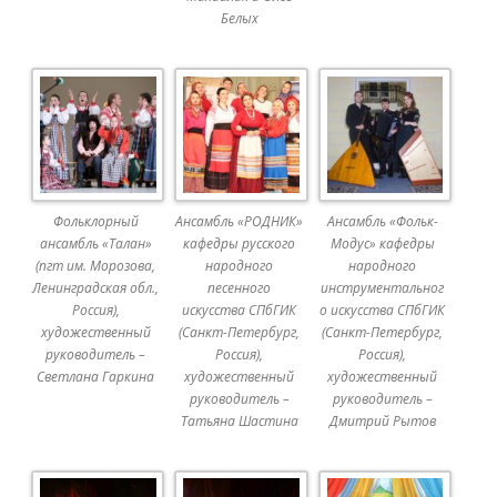
Белых
Фольклорный
Ансамбль «РОДНИК»
Ансамбль «Фольк-
ансамбль «Талан»
кафедры русского
Модус» кафедры
(пгт им. Морозова,
народного
народного
Ленинградская обл.,
песенного
инструментальног
Россия),
искусства СПбГИК
о искусства СПбГИК
художественный
(Санкт-Петербург,
(Санкт-Петербург,
руководитель –
Россия),
Россия),
Светлана Гаркина
художественный
художественный
руководитель –
руководитель –
Татьяна Шастина
Дмитрий Рытов