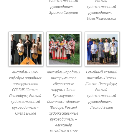
художественный
Россия),
руководитель –
художественный
Ярослав Смирнов
руководитель –
Идея Железовская
Ансамбль «5ive»
Ансамбль народных
Семейный казачий
кафедры народных
инструментов
ансамбль «Терек»
инструментов
«Вересковые
(Санкт-Петербург,
СПбГИК (Санкт-
струны» Этно-
Россия),
Петербург, Россия),
Культурного
художественный
художественный
Комплекса «Вереск»
руководитель –
руководитель –
(Выборг, Россия),
Леонид Белов
Олег Бычков
художественные
руководители –
Александр
Михайлик и Олег