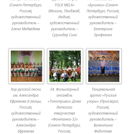
(Санкт-Петербург,
FOLK MELA»
«Бусинки» (Санкт-
Россия),
(Мохали, Пенджаб,
Петербург, Россия),
художественный
Индия),
художественный
руководитель –
художественный
руководитель –
Елена Медведева
руководитель –
Екатерина
Суриндер Синг
Ерофеенко
Хор русской песни
34. Фольклорный
Танцевальная
им. Александра
ансамбль
группа «Русские
Ефремова (Сланцы,
«Топотушки» Дома
узоры» (Приозерск,
Россия),
детского
Россия),
художественный
творчества
художественный
руководитель –
«Фонтанка-32»
руководитель –
Александра
(Санкт-Петербург,
Валентина
Ефремова
Россия),
Федотова